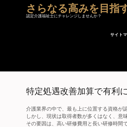
Skip
さらなる高みを目指
to
認定介護福祉士にチャレンジしませんか？
content
サイト
特定処遇改善加算で有利
介護業界の中で、最も上に位置する資格が
しかし、現状は取得者数が多くはなく、意
その要因は、高い研修費用と長い研修時間