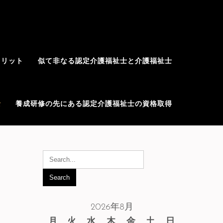
メリット
似て非なる認定介護福祉士と介護福祉士
士
養成研修の先にある認定介護福祉士の資格取得
2026年8月
月
火
水
木
金
土
日